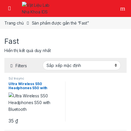
Skip to navigation
Skip to content
Trang chủ
Sản phẩm được gắn thẻ “Fast”
Fast
Hiển thị kết quả duy nhất
Filters
Sứ Insync
Ultra Wireless S50
Headphones S50 with
Bluetooth
35
₫