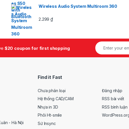
sao
Wireless Audio System Multiroom 360
2.299
₫
ive
$20 coupon for first shopping
Find it Fast
Chưa phân loại
Đăng nhập
Hệ thống CAD/CAM
RSS bài viết
Nhựa in 3D
RSS bình luận
Phôi Ht-smile
WordPress.or
uân - Hà Nội
Sứ Insync