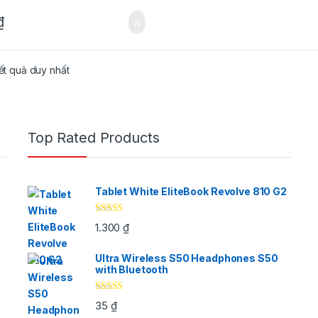
₫
kết quả duy nhất
Top Rated Products
Tablet White EliteBook Revolve 810 G2
Được xếp
1.300
₫
hạng
4.33
5
sao
Ultra Wireless S50 Headphones S50
with Bluetooth
Được xếp
35
₫
hạng
4.33
5