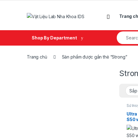
Skip to navigation
Skip to content
Trang c
Search fo
Shop By Department
Trang chủ
Sản phẩm được gắn thẻ “Strong”
Stro
Sứ Ins
Ultr
S50 