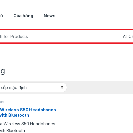
hủ
Cửa hàng
News
r:
ng
ync
a Wireless S50 Headphones
with Bluetooth